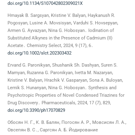
doi.org/10.1134/S107042802309021X
Hmayak B. Sargsyan, Kristine V. Balyan, Haykanush R.
Pogosyan, Lusine A. Movsisyan, Varduhi S. Hovsepyan,
Armen G. Ayvazyan, Nina G. Hobosyan․ Iodination of
Substituted Alkynes in the Presence of Cadmium (II)
Acetate․ Chemistry Select, 2024, 9 (17), 6․
doi.org/10.1002/slct.202303432
Ervand G. Paronikyan, Shushanik Sh. Dashyan, Suren S.
Mamyan, Ruzanna G. Paronikyan, Ivetta M. Nazaryan,
Kristine V. Balyan, Hrachik V. Gasparyan, Sona A. Buloyan,
Lernik S. Hunanyan, Nina G. Hobosyan․ Synthesis and
Psychotropic Properties of Novel Condensed Triazines for
Drug Discovery․ Pharmaceuticals, 2024, 17 (7), 829,
doi.org/10.3390/ph17070829
Обосян Н. Г., К. В. Балян, Погосян А. Р., Мовсисян Л. А.,
Овсепян В. С․, Саргсян А. Б. Йодирование