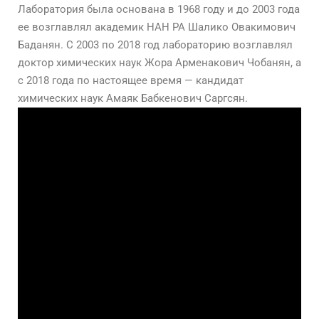
Лаборатория была основана в 1968 году и до 2003 года
ее возглавлял академик НАН РА Шалико Овакимович
Баданян. С 2003 по 2018 год лабораторию возглавлял
доктор химических наук Жора Арменакօвич Чобанян, а
с 2018 года по настоящее время — кандидат
химических наук Амаяк Бабкенович Саргсян.