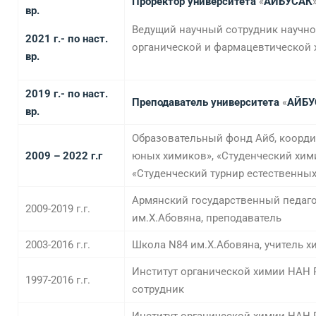
Проректор
университета
«
АЙБУСАК
вр.
Ведущий научный сотрудник научно
2021 г.- по наст.
органической и фармацевтической
вр.
2019 г.- по наст.
П
реподаватель университета
«
АЙБУ
вр.
Образовательный фонд Айб, коорди
2009 – 2022 г.г
юных химиков», «Студенческий хим
«Студенческий турнир естественных
Армянский государственный педаго
2009-2019 г.г.
им.Х.Абовяна, преподаватель
2003-2016 г.г.
Школа N84 им.Х.Абовяна, учитель х
Институт органической химии НАН 
1997-2016 г.г.
сотрудник