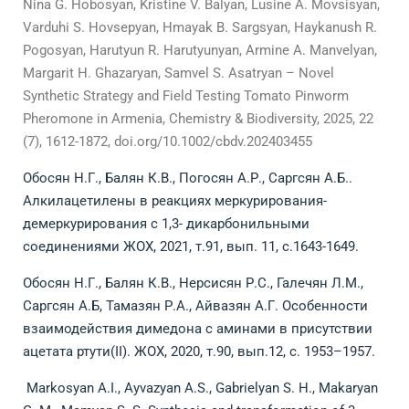
Nina G. Hobosyan, Kristine V. Balyan, Lusine A. Movsisyan,
Varduhi S. Hovsepyan, Hmayak B. Sargsyan, Haykanush R.
Pogosyan, Harutyun R. Harutyunyan, Armine A. Manvelyan,
Margarit H. Ghazaryan, Samvel S. Asatryan – Novel
Synthetic Strategy and Field Testing Tomato Pinworm
Pheromone in Armenia, Chemistry & Biodiversity, 2025, 22
(7), 1612-1872, doi.org/10.1002/cbdv.202403455
Обосян Н.Г., Балян К.В., Погосян А.Р., Саргсян A.Б..
Алкилацетилены в реакциях меркурирования-
демеркурирования с 1,3- дикарбонильными
соединениями ЖОХ, 2021, т.91, вып. 11, с.1643-1649.
Обосян Н.Г., Балян К.В., Нерсисян Р.С., Галечян Л.М.,
Саргсян A.Б, Тамазян Р.А., Айвазян А.Г. Oсобенности
взаимодействия димедона с аминами в присутствии
ацетата ртути(II). ЖОХ, 2020, т.90, вып.12, с. 1953–1957.
Markosyan A.I., Ayvazyan A.S., Gabrielyan S. H., Makaryan