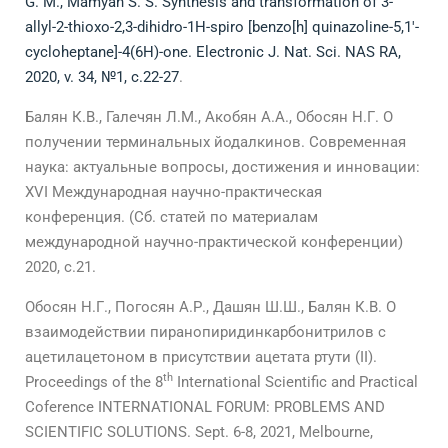
G. M., Mamyan S. S. Synthesis and transformation of 3-
allyl-2-thioxo-2,3-dihidro-1H-spiro [benzo[h] quinazoline-5,1′-
cycloheptane]-4(6H)-one. Electronic J. Nat. Sci. NAS RA,
2020, v. 34, №1, c.22-27
.
Балян К.В., Галечян Л.М., Акобян А.А., Обосян Н.Г. О
получении терминальных йодалкинов. Современная
наука: актуальные вопросы, достижения и инновации:
XVI Международная научно-практическая
конференция. (Сб. статей по материалам
международной научно-практической конференции)
2020, с.21.
Обосян Н.Г., Погосян А.Р., Дашян Ш.Ш., Балян К.В. O
взаимодействии пиранопиридинкарбонитрилов с
ацетилацетоном в присутствии ацетата ртути (II).
th
Proceedings of the 8
International Scientific and Practical
Coference INTERNATIONAL FORUM: PROBLEMS AND
SCIENTIFIC SOLUTIONS. Sept. 6-8, 2021, Melbourne,