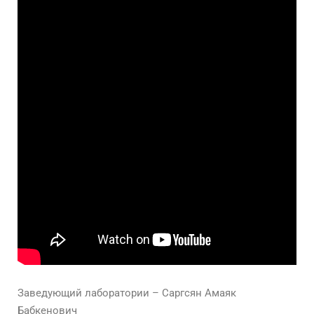
Заведующий лаборатории – Саргсян Амаяк
Бабкенович