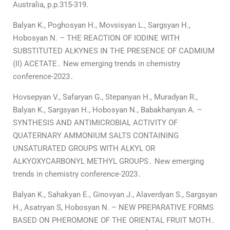
Australia, p.p.315-319.
Balyan K., Poghosyan H., Movsisyan L., Sargsyan H.,
Hobosyan N. – THE REACTION OF IODINE WITH
SUBSTITUTED ALKYNES IN THE PRESENCE OF CADMIUM
(II) ACETATE․ New emerging trends in chemistry
conference-2023․
Hovsepyan V., Safaryan G., Stepanyan H., Muradyan R.,
Balyan K., Sargsyan H., Hobosyan N., Babakhanyan A. –
SYNTHESIS AND ANTIMICROBIAL ACTIVITY OF
QUATERNARY AMMONIUM SALTS CONTAINING
UNSATURATED GROUPS WITH ALKYL OR
ALKYOXYCARBONYL METHYL GROUPS․ New emerging
trends in chemistry conference-2023․
Balyan K., Sahakyan E., Ginovyan J., Alaverdyan S., Sargsyan
H., Asatryan S, Hobosyan N. – NEW PREPARATIVE FORMS
BASED ON PHEROMONE OF THE ORIENTAL FRUIT MOTH․