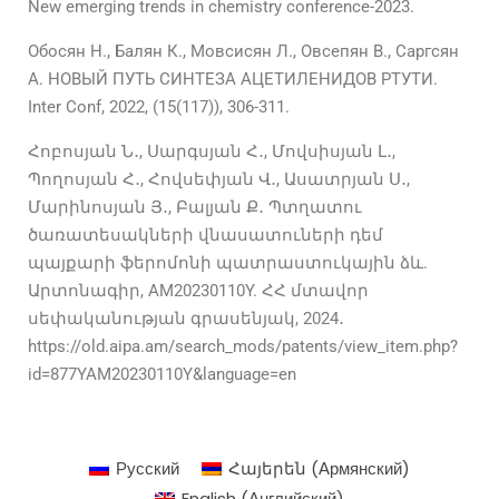
New emerging trends in chemistry conference-2023.
Обосян Н., Балян К., Мовсисян Л., Овсепян В., Саргсян
A. НОВЫЙ ПУТЬ СИНТЕЗА АЦЕТИЛЕНИДОВ РТУТИ.
Inter Conf, 2022, (15(117)), 306-311.
Հոբոսյան Ն․, Սարգսյան Հ․, Մովսիսյան Լ․,
Պողոսյան Հ․, Հովսեփյան Վ․, Ասատրյան Ս․,
Մարինոսյան Յ․, Բալյան Ք․ Պտղատու
ծառատեսակների վնասատուների դեմ
պայքարի ֆերոմոնի պատրաստուկային ձև.
Արտոնագիր, AM20230110Y. ՀՀ մտավոր
սեփականության գրասենյակ, 2024․
https://old.aipa.am/search_mods/patents/view_item.php?
id=877YAM20230110Y&language=en
Русский
Հայերեն
(
Армянский
)
English
(
Английский
)