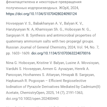
фенилацетилена и некоторые превращения
полученных иодпроизводных. ЖОрХ, 2024,
https://doi.org/10.1134/S1070428024090124
Hovsepyan V. S., Babakhanyan A. V., Balyan K. V.,
Harutyunyan N. A, Khamisyan Sh. G., Hobosyan N. G.,
Sargsyan H. B. Synthesis and antimicrobial properties of
quaternary ammonium salts with two propargyl groups.
Russian Journal of General Chemistry, 2024, Vol. 94, No. 7,
pp. 1603–1609.
doi.org/10.1134/S1070363224070016
Nina G. Hobosyan, Kristine V. Balyan, Lusine A. Movsisyan,
Varduhi S. Hovsepyan, Armen G. Ayvazyan, Henrik A.
Panosyan, Hovhannes S. Attaryan, Hmayak B. Sargsyan,
Haykanush R. Pogosyan – Efficient Regioselective
Iodination of Pyrazole Derivatives Mediated by Cadmium(II)
Acetate, ChemistryOpen, 2025, 14 (7), 2191-1363,
doi.org/10.1002/open.202400443