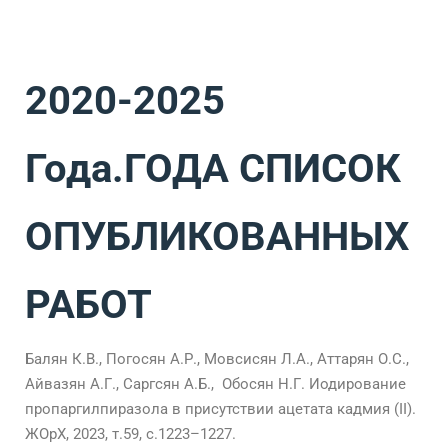
2020-2025
Года.ГОДА СПИСОК
ОПУБЛИКОВАННЫХ
РАБОТ
Балян К.В., Погосян А.Р., Мовсисян Л.А., Аттарян О.С.,
Айвазян А.Г., Саргсян A.Б., Обосян Н.Г. Иодирование
пропаргилпиразола в присутствии ацетата кадмия (II).
ЖОрХ, 2023, т.59, с.1223–1227.