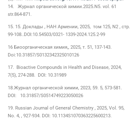
14. Журнал органической химии.2025.N5. vol. 61
str.864-871.
15. Доклады , НАН Армении, 2025, том 125, N2 , стр.
99-108..DOI:10.54503/0321- 1339-2024.125.2-99
16 Биоорганическая химия,, 2025, т. 51, 137-143.
Doi:10.31857/S0132342325010126
Bioactive Compounds in Health and Disease, 2024,
7(5), 274-288. DOI: 10.31989
18.Журнал органической химии, 2023, 59. 5, 573-581.
DOI: 10.31857/S0514749223050026
Russian Journal of General Chemistry , 2025, Vol. 95,
No. 4, , 927-934. DOI: 10.1134S1070363225600213.