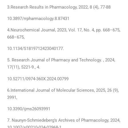
3.Research Results in Pharmacology, 2022, 8 (4), 77-88
10.3897/rrpharmacology.8.87431
4.Neurochemical Journal, 2023, Vol. 17, No. 4, pp. 668–675,
668–675,
10.1134/S1819712423040177.
Research Journal of Pharmacy and Technology. , 2024,
17(11), 5221-9., 4.
10.52711/0974-360X.2024.00799
6.International Journal of Molecular Sciences, 2025, 26 (9),
3991,
10.3390/ijms26093991
Naunyn-Schmiedeberg’s Archives of Pharmacology, 2024,
10.1007/s00210-024-02968-1,