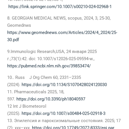
https://link.springer.com/10.1007/s00210-024-02968-1
GEORGIAN MEDICAL NEWS, scopus, 2024, 3, 25-30,
Geomednws
https://www.geomednews.com/Articles/2024/4_2024/25-
30.pdf
9.Immunologic Research,USA, 24 января 2025
г.;73(1):42. doi: 10.1007/s12026-025-09594-w.,
https://pubmed.ncbi.nlm.nih.gov/39853474/
10.. Russ J Org Chem 60, 2331–2335
(2024).
https://doi.org/10.1134/S1070428024120030
11. Pharmaceuticals 2025, 18,
597.
https://doi.org/10.3390/ph18040597
12 Int J Biometeorol
(2025).
https://doi.org/10.1007/s00484-025-02918-3
13. Эпилепсия и пароксизмальные состояния. 2025; 17
(2): ххх–ххх.
https://doi.org/10.17749/2077-8333/epi.par
.