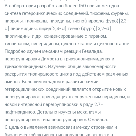
В лаборатории разработано более 150 новых методов
синтеза гетероциклических соединений. тиофены, фураны,
пирролы, тиопираны, пиридины, тиено(пирроло, фуро)[2,3-
d] пиримидины, пирид[2,3-d] тиено (фуро)[3,2-d]
пиримидины и др., конденсированные с пираном,
тиопираном, пиперидином, циклогексаном и циклопентаном.
Подробно изучен механизм реакции Гевальда,
перегруппировки Димрота в триазолопиримидинах и
триазолопиридинах. Изучены общие закономерности
раскрытия тиопиранового цикла под действием различных
аминов. Большим вкладом в развитие химии
гетероциклических соединений является открытие новых
перегруппировок, приводящих к сопряженным пиридинам, и
новой интересной перегруппировки в ряду 2,7-
нафтиридинов. Детально изучены механизмы
перегруппировок типа перегруппировок Смайлса.
С целью выявления взаимосвязи между строением и
биологической активностью полученных веществ в