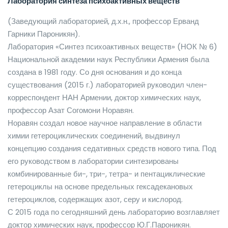
Лаборатория синтеза психоактивных веществ
(Заведующий лабораторией, д.х.н., профессор Ерванд
Гарники Пароникян).
Лаборатория «Синтез психоактивных веществ» (НОК № 6)
Национальной академии наук Республики Армения была
создана в 1981 году. Со дня основания и до конца
существования (2015 г.) лабораторией руководил член-
корреспондент НАН Армении, доктор химических наук,
профессор Азат Согомони Норавян.
Норавян создал новое научное направление в области
химии гетероциклических соединений, выдвинул
концепцию создания седативных средств нового типа. Под
его руководством в лаборатории синтезированы
комбинированные би-, три-, тетра- и пентациклические
гетероциклы на основе предельных гексадекановых
гетероциклов, содержащих азот, серу и кислород.
С 2015 года по сегодняшний день лабораторию возглавляет
доктор химических наук, профессор Ю.Г.Пароникян.