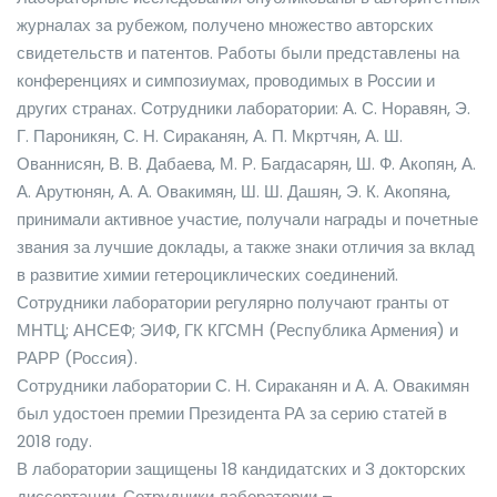
журналах за рубежом, получено множество авторских
свидетельств и патентов. Работы были представлены на
конференциях и симпозиумах, проводимых в России и
других странах. Сотрудники лаборатории: А. С. Норавян, Э.
Г. Пароникян, С. Н. Сираканян, А. П. Мкртчян, А. Ш.
Ованнисян, В. В. Дабаева, М. Р. Багдасарян, Ш. Ф. Акопян, А.
А. Арутюнян, А. А. Овакимян, Ш. Ш. Дашян, Э. К. Акопяна,
принимали активное участие, получали награды и почетные
звания за лучшие доклады, а также знаки отличия за вклад
в развитие химии гетероциклических соединений.
Сотрудники лаборатории регулярно получают гранты от
МНТЦ; АНСЕФ; ЭИФ, ГК КГСМН (Республика Армения) и
РАРР (Россия).
Сотрудники лаборатории С. Н. Сираканян и А. А. Овакимян
был удостоен премии Президента РА за серию статей в
2018 году.
В лаборатории защищены 18 кандидатских и 3 докторских
диссертации. Сотрудники лаборатории –